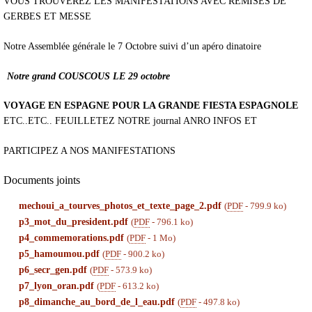
VOUS TROUVEREZ LES MANIFESTATIONS AVEC REMISES DE
GERBES ET MESSE
Notre Assemblée générale le 7 Octobre suivi d’un apéro dinatoire
Notre grand COUSCOUS LE 29 octobre
VOYAGE EN ESPAGNE POUR LA GRANDE FIESTA ESPAGNOLE
ETC..ETC.. FEUILLETEZ NOTRE journal ANRO INFOS ET
PARTICIPEZ A NOS MANIFESTATIONS
Documents joints
mechoui_a_tourves_photos_et_texte_page_2.pdf
(
PDF
-
799.9 ko
)
p3_mot_du_president.pdf
(
PDF
-
796.1 ko
)
p4_commemorations.pdf
(
PDF
-
1 Mo
)
p5_hamoumou.pdf
(
PDF
-
900.2 ko
)
p6_secr_gen.pdf
(
PDF
-
573.9 ko
)
p7_lyon_oran.pdf
(
PDF
-
613.2 ko
)
p8_dimanche_au_bord_de_l_eau.pdf
(
PDF
-
497.8 ko
)