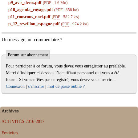
p9_avis_deces.pdf
(
PDF
-
1.6 Mo
)
p10_agenda_voyage.pdf
(
PDF
-
858 ko
)
p11_couscous_noel.pdf
(
PDF
-
582.7 ko
)
p_12_reveillon_espagne.pdf
(
PDF
-
974.2 ko
)
Un message, un commentaire ?
Forum sur abonnement
Pour participer à ce forum, vous devez vous enregistrer au préalable.
Merci d’indiquer ci-dessous l’identifiant personnel qui vous a été
fourni. Si vous n’êtes pas enregistré, vous devez vous inscrire.
Connexion
|
s’inscrire
|
mot de passe oublié ?
Archives
ACTIVITÉS 2016-2017
Festivites