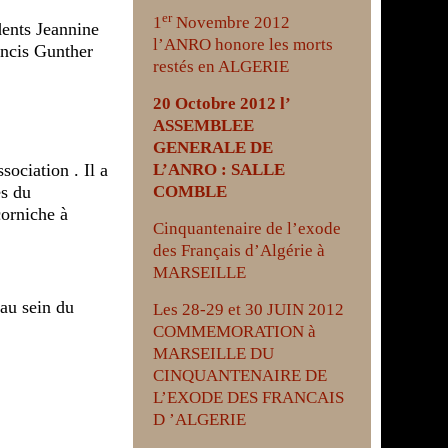
er
1
Novembre 2012
dents Jeannine
l’ANRO honore les morts
ncis Gunther
restés en ALGERIE
20 Octobre 2012 l’
.
ASSEMBLEE
GENERALE DE
sociation . Il a
L’ANRO : SALLE
es du
COMBLE
corniche à
Cinquantenaire de l’exode
des Français d’Algérie à
MARSEILLE
 au sein du
Les 28-29 et 30 JUIN 2012
COMMEMORATION à
MARSEILLE DU
CINQUANTENAIRE DE
L’EXODE DES FRANCAIS
D ’ALGERIE