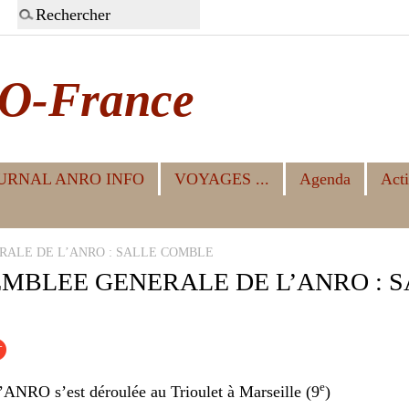
O-France
URNAL ANRO INFO
VOYAGES ...
Agenda
Acti
NERALE DE L’ANRO : SALLE COMBLE
ASSEMBLEE GENERALE DE L’ANRO : 
e
’ANRO s’est déroulée au Trioulet à Marseille (9
)