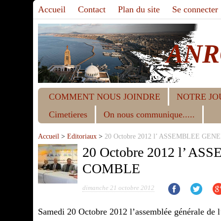
Accueil
Contact
Plan du site
Se connecter
ANR
COMMENT NOUS JOINDRE
NOTRE JO
Cimetieres
On nous communique.....
Accueil
>
Editoriaux
>
20 Octobre 2012 l’ ASSEMBLEE GE
20 Octobre 2012 l’ 
COMBLE
dimanche 21 octobre 2012
Samedi 20 Octobre 2012 l’assemblée générale de l