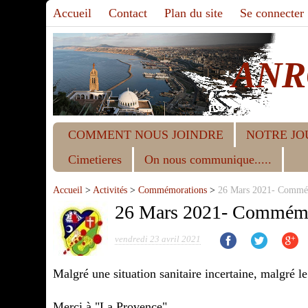
Accueil
Contact
Plan du site
Se connecter
ANR
COMMENT NOUS JOINDRE
NOTRE JO
Cimetieres
On nous communique.....
Accueil
>
Activités
>
Commémorations
>
26 Mars 2021- Commémor
26 Mars 2021- Commémorat
vendredi 23 avril 2021
Malgré une situation sanitaire incertaine, malgr
Merci à "La Provence"