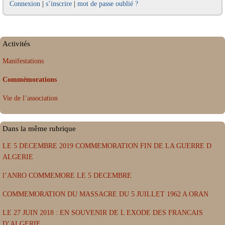
Connexion
|
s’inscrire
|
mot de passe oublié ?
Activités
Manifestations
Commémorations
Vie de l’association
Dans la même rubrique
LE 5 DECEMBRE 2019 COMMEMORATION FIN DE LA GUERRE D
ALGERIE
l’ANRO COMMEMORE LE 5 DECEMBRE
COMMEMORATION DU MASSACRE DU 5 JUILLET 1962 A ORAN
LE 27 JUIN 2018 : EN SOUVENIR DE L EXODE DES FRANCAIS
D’ALGERIE