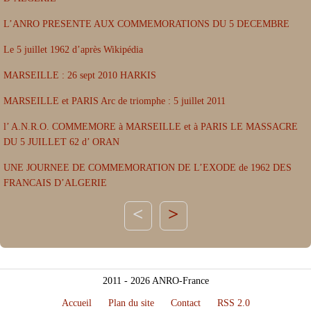
L’ANRO PRESENTE AUX COMMEMORATIONS DU 5 DECEMBRE
Le 5 juillet 1962 d’après Wikipédia
MARSEILLE : 26 sept 2010 HARKIS
MARSEILLE et PARIS Arc de triomphe : 5 juillet 2011
l’ A.N.R.O. COMMEMORE à MARSEILLE et à PARIS LE MASSACRE
DU 5 JUILLET 62 d’ ORAN
UNE JOURNEE DE COMMEMORATION DE L’EXODE de 1962 DES
FRANCAIS D’ALGERIE
>
2011 - 2026 ANRO-France
Accueil
Plan du site
Contact
RSS 2.0