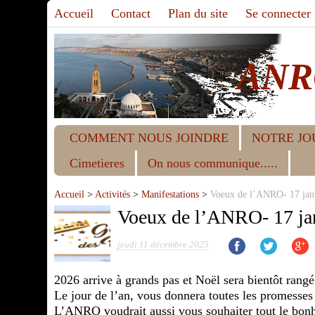
Accueil
Contact
Plan du site
Se connecter
ANR
COMMENT NOUS JOINDRE
NOTRE JO
Cimetieres
On nous communique.....
Accueil
>
Activités
>
Manifestations
>
Voeux de l’ANRO- 17 jan
Voeux de l’ANRO- 17 ja
jeudi 11 décembre 2025
2026 arrive à grands pas et Noël sera bientôt rangé
Le jour de l’an, vous donnera toutes les promesses
L’ANRO voudrait aussi vous souhaiter tout le bonhe