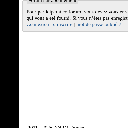
Forum sur abonnement
Pour participer à ce forum, vous devez vous enregistrer au préalable. Merci d’indiquer ci-dessous l’identifiant personnel
qui vous a été fourni. Si vous n’êtes pas enr
Connexion
|
s’inscrire
|
mot de passe oublié ?
2011 - 2026 ANRO-France