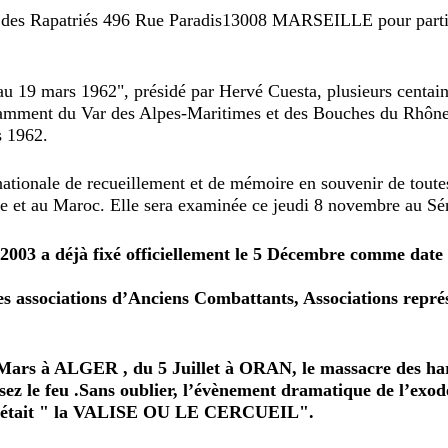
té des Rapatriés 496 Rue Paradis13008 MARSEILLE pour partic
 au 19 mars 1962", présidé par Hervé Cuesta, plusieurs centai
otamment du Var des Alpes-Maritimes et des Bouches du Rhône
s 1962.
nationale de recueillement et de mémoire en souvenir de toute
ie et au Maroc. Elle sera examinée ce jeudi 8 novembre au Sé
 2003 a déjà fixé officiellement le 5 Décembre comme date
 des associations d’Anciens Combattants, Associations repré
 Mars à ALGER , du 5 Juillet à ORAN, le massacre des har
ssez le feu .Sans oublier, l’évènement dramatique de l’exod
s.C’était " la VALISE OU LE CERCUEIL".