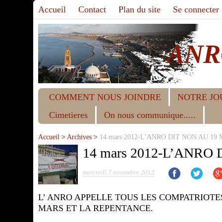
Accueil
Contact
Plan du site
Se connecter
ANR
COMMENT NOUS JOINDRE
NOTRE JO
Cimetieres
On nous communique.....
Accueil
>
Archives
>
14 mars 2012-L’ANRO DIT NON AU 19
14 mars 2012-L’ANRO
mercredi 7 novembre 2012
L’ ANRO APPELLE TOUS LES COMPATRIOTES
MARS ET LA REPENTANCE.