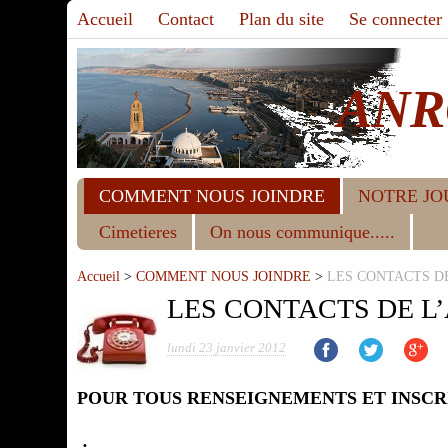
Accueil
Contact
Plan du site
Se connecter
ANR
COMMENT NOUS JOINDRE
NOTRE JO
Cimetieres
On nous communique.....
Accueil
>
COMMENT NOUS JOINDRE
>
LES CONTACTS D
LES CONTACTS DE L
lundi 23 janvier 2012
POUR TOUS RENSEIGNEMENTS ET INSCR
: