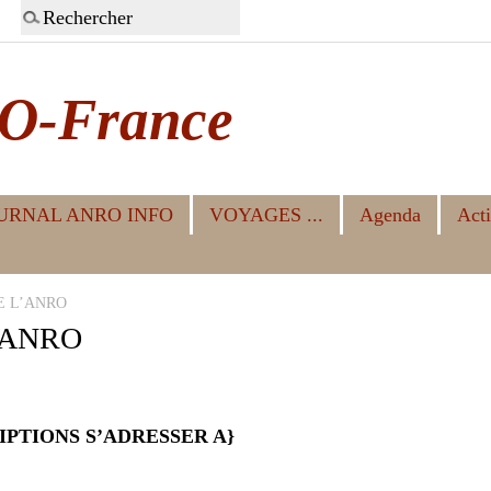
O-France
URNAL ANRO INFO
VOYAGES ...
Agenda
Acti
E L’ANRO
’ANRO
IPTIONS S’ADRESSER
A}