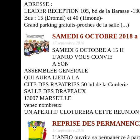
ADRESSE :
LEADER RECEPTION 105, bd de la Barasse -130
Bus : 15 (Dromel) et 40 (Timone)-
Grand parking gratuits-proches de la salle (...)
SAMEDI 6 OCTOBRE 2018 a
17 septembre 2018
SAMEDI 6 OCTOBRE A 15 H
L’ANRO VOUS CONVIE
A SON
ASSEMBLEE GENERALE
QUI AURA LIEU A LA
CITE DES RAPATRIES 50 bd de la Corderie
SALLE DES DRAPEAUX
13007 MARSEILLE
venez nombreux
UN APERITIF CLOTURERA CETTE REUNION
REPRISE DES PERMANENCE
17 septembre 2018
L’ANRO ouvrira sa permanence à part