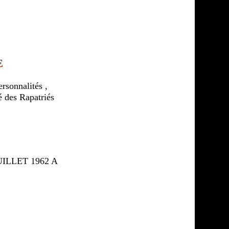
E
rsonnalités ,
é des Rapatriés
ILLET 1962 A