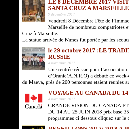
LE 8 DÉCEMBRE 2017 VISI
SANTA CRUZ A MARSEILL
9 décembre 2017
Vendredi 8 Décembre Fête de l’Immacu
Marseille de nombreux compatriotes e
Cruz à Marseille.
La statue arrivée de Nîmes fut portée par les scout
le 29 octobre 2017 :LE T
RUSSIE
4 novembre 2017
Une rentrée réussie pour l’associatio
d’Oranie(A.N.R.O) a débuté ce week-en
du Maeva, près de 200 personnes étaient reunies au
VOYAGE AU CANADA DU 14 A
4 novembre 2017
GRANDE VISION DU CANADA ET
DU 14 AU 25 JUIN 2018 prix base 35 
programmes ci dessous cliquez sur l
REVEILLONS 2017/ 2018 A