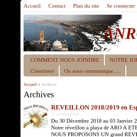
Accueil
Contact
Plan du site
Se connecter
ANR
COMMENT NOUS JOINDRE
NOTRE JO
Cimetieres
On nous communique.....
Accueil
>
Archives
Archives
REVEILLON 2018/2019 en Espa
22 octobre 2018
Du 30 Décembre 2018 au 03 Janvier 
Notre réveillon a playa de ARO A 
NOUS PROPOSONS UN grand REV