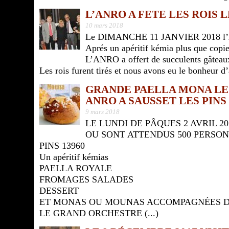
L’ANRO A FETE LES ROIS 
10 mars 2018
Le DIMANCHE 11 JANVIER 2018 l’AN
Aprés un apéritif kémia plus que copie
L’ANRO a offert de succulents gâtea
Les rois furent tirés et nous avons eu le bonheur
GRANDE PAELLA MONA LE L
ANRO A SAUSSET LES PINS 
9 mars 2018
LE LUNDI DE PÂQUES 2 AVRIL 
OU SONT ATTENDUS 500 PERSO
PINS 13960
Un apéritif kémias
PAELLA ROYALE
FROMAGES SALADES
DESSERT
ET MONAS OU MOUNAS ACCOMPAGNÉES D
LE GRAND ORCHESTRE (...)