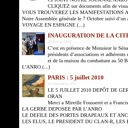
CLIQUEZ sur documents afin de visual
VOUS TROUVEREZ LES MANIFESTATIONS A
Notre Assemblée générale le 7 Octobre suivi d’u
VOYAGE EN ESPAGNE (...)
INAUGURATION DE LA CITE
28 février 2016
C’est en présence de Monsieur le Séna
présidents d’associations et adhérents 
et de la maison du combattant au 50 B
L’ANRO (...)
PARIS : 5 juillet 2010
16 septembre 2011
LE 5 JUILLET 2010 DEPÔT DE G
ORAN
Merci a Mireille Fousseret et a Franci
LA GERBE DEPOSEE PAR L’ANRO
LE DEFILE DES PORTES DRAPEAUX ET AN
LES ELUS, LE PRESIDENT DU CLAN-R, LES P