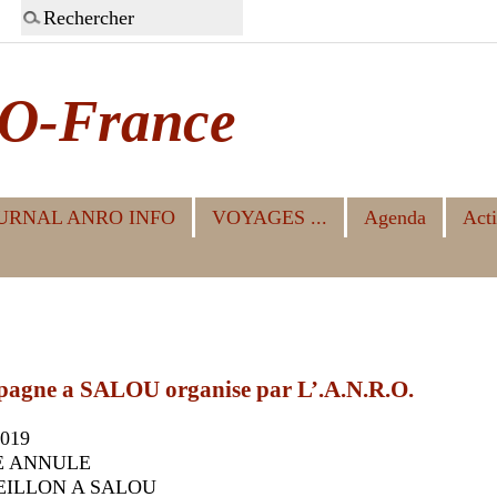
O-France
URNAL ANRO INFO
VOYAGES ...
Agenda
Acti
gne a SALOU organise par L’.A.N.R.O.
2019
ETE ANNULE
EILLON A SALOU