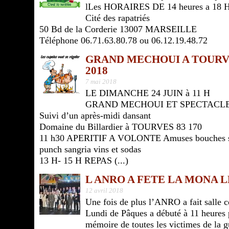
lLes HORAIRES DE 14 heures a 18 H
Cité des rapatriés
50 Bd de la Corderie 13007 MARSEILLE
Téléphone 06.71.63.80.78 ou 06.12.19.48.72
GRAND MECHOUI A TOURVE
2018
7 mai 2018
LE DIMANCHE 24 JUIN à 11 H
GRAND MECHOUI ET SPECTACLE
Suivi d’un après-midi dansant
Domaine du Billardier à TOURVES 83 170
11 h30 APERITIF A VOLONTE Amuses bouches salée
punch sangria vins et sodas
13 H- 15 H REPAS (...)
L ANRO A FETE LA MONA LE
12 avril 2018
Une fois de plus l’ANRO a fait salle 
Lundi de Pâques a débuté à 11 heures p
mémoire de toutes les victimes de la g