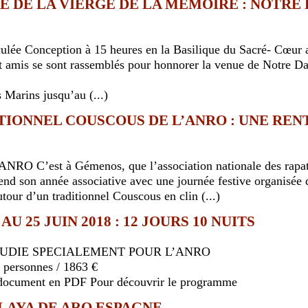
TE DE LA VIERGE DE LA MÉMOIRE : NOTRE
E
lée Conception à 15 heures en la Basilique du Sacré- Cœur 
t amis se sont rassemblés pour honnorer la venue de Notre D
s Marins jusqu’au (...)
RADITIONNEL COUSCOUS DE L’ANRO : UNE RE
n ANRO C’est à Gémenos, que l’association nationale des rapat
d son année associative avec une journée festive organisée d
tour d’un traditionnel Couscous en clin (...)
U 25 JUIN 2018 : 12 JOURS 10 NUITS
UDIE SPECIALEMENT POUR L’ANRO
personnes / 1863 €
e document en PDF Pour découvrir le programme
 PLAYA DE ARO ESPAGNE