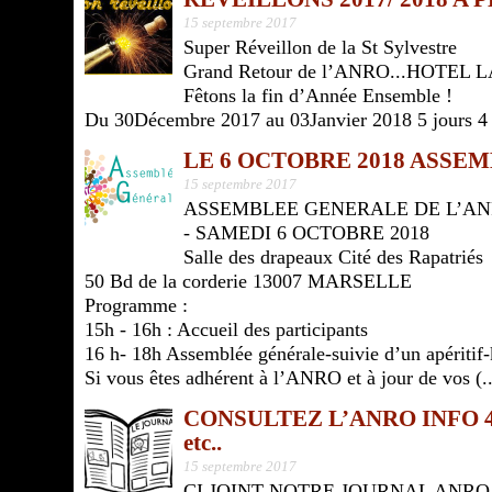
15 septembre 2017
Super Réveillon de la St Sylvestre
Grand Retour de l’ANRO...HOTEL L
Fêtons la fin d’Année Ensemble !
Du 30Décembre 2017 au 03Janvier 2018 5 jours 4 n
LE 6 OCTOBRE 2018 ASSE
15 septembre 2017
ASSEMBLEE GENERALE DE L’A
- SAMEDI 6 OCTOBRE 2018
Salle des drapeaux Cité des Rapatriés
50 Bd de la corderie 13007 MARSELLE
Programme :
15h - 16h : Accueil des participants
16 h- 18h Assemblée générale-suivie d’un apéritif
Si vous êtes adhérent à l’ANRO et à jour de vos (..
CONSULTEZ L’ANRO INFO 
etc..
15 septembre 2017
CI JOINT NOTRE JOURNAL ANRO