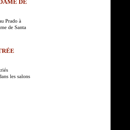
 DAME DE
au Prado à
ame de Santa
NTRÉE
riés
ans les salons