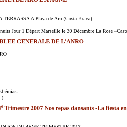
A TERRASSA A Playa de Aro (Costa Brava)
uits Jour 1 Départ Marseille le 30 Décembre La Rose –Castel
MBLEE GENERALE DE L’ANRO
NRO
-khémias.
.)
e
4
Trimestre 2007 Nos repas dansants -La fiesta e
 INFOS DU 4EME TRIMESTRE 2017