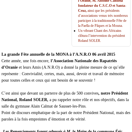
l’Oranie, M. Antoine Candela
fondateur du C.S.C.O et Santa-
Cruz,
ainsi que les présidents
d’associations venus très nombreux
participer à la traditionnelle Fête de
la Paella de Pâques et la Mouna.
Un vibrant Chant des Africains
clôtura l’intervention du président
Roland SOLER.
La grande Fête annuelle de la MONA à l’A.N.R.O 06 avril 2015
Cette année, une fois encore,
l’Association Nationale des Rapatriés
d’Oranie
et leurs Amis (A.N.R.O) a donné la pleine mesure de ce qu’elle
représente : Convivialité, certes, mais, aussi, devoir et travail de mémoire
pour toutes celles et ceux qui ont besoin de se souvenir !
C’est ainsi que devant un parterre de plus de 500 convives
, notre Président
National, Roland SOLER,
a pu rappeler notre rôle et nos objectifs, dans la
salle du gymnase Alain Calmat de Sausset-les-Pins.
Point de discours emphatique de la part de notre Président National, mais des
paroles à la fois empreintes d’émotion et de vérité.
Les Remerciements furent adressés à M. le Maire de la commune Éric