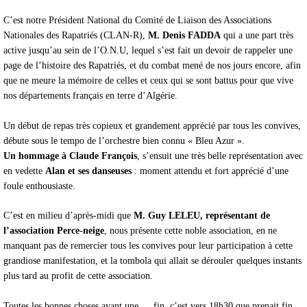
C’est notre Président National du Comité de Liaison des Associations
Nationales des Rapatriés (CLAN-R),
M. Denis FADDA
qui a une part très
active jusqu’au sein de l’O.N.U, lequel s’est fait un devoir de rappeler une
page de l’histoire des Rapatriés, et du combat mené de nos jours encore, afin
que ne meure la mémoire de celles et ceux qui se sont battus pour que vive
nos départements français en terre d’Algérie.
Un début de repas très copieux et grandement apprécié par tous les convives,
débute sous le tempo de l’orchestre bien connu « Bleu Azur ».
Un hommage à Claude François
, s’ensuit une très belle représentation avec
en vedette
Alan et ses danseuses
: moment attendu et fort apprécié d’une
foule enthousiaste.
C’est en milieu d’après-midi que
M. Guy LELEU, représentant de
l’association Perce-neige
, nous présente cette noble association, en ne
manquant pas de remercier tous les convives pour leur participation à cette
grandiose manifestation, et la tombola qui allait se dérouler quelques instants
plus tard au profit de cette association.
Toutes les bonnes choses ayant une ….fin, c’est vers 18h30 que prenait fin