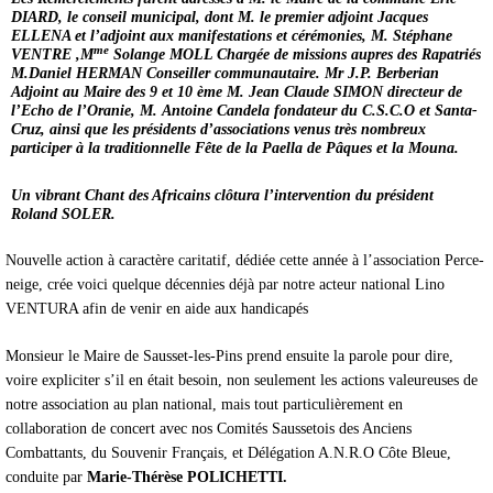
DIARD, le conseil municipal, dont M.
le premier adjoint Jacques
ELLENA
et l’adjoint aux manifestations et cérémonies, M. Stéphane
me
VENTRE ,
M
Solange MOLL Chargée de missions aupres des Rapatriés
M.Daniel HERMAN Conseiller communautaire
.
Mr J.P. Berberian
Adjoint au Maire des 9 et 10 ème M. Jean Claude SIMON directeur de
l’Echo de l’Oranie, M. Antoine Candela fondateur du C.S.C.O et Santa-
Cruz,
ainsi que les présidents d’associations venus très nombreux
participer à la traditionnelle Fête de la Paella de Pâques et la Mouna.
Un vibrant Chant des Africains clôtura l’intervention du président
Roland SOLER.
Nouvelle action à caractère caritatif, dédiée cette année à l’association Perce-
neige, crée voici quelque décennies déjà par notre acteur national Lino
VENTURA afin de venir en aide aux handicapés
Monsieur le Maire de Sausset-les-Pins prend ensuite la parole pour dire,
voire expliciter s’il en était besoin, non seulement les actions valeureuses de
notre association au plan national, mais tout particulièrement en
collaboration de concert avec nos Comités Saussetois des Anciens
Combattants, du Souvenir Français, et Délégation A.N.R.O Côte Bleue,
conduite par
Marie-Thérèse POLICHETTI.