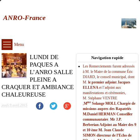
ANRO-France
Menu
LUNDI DE
Navigation rapide
PAQUES A
Les Remerciements furent adressés
L’ANRO SALLE
à M. le Maire de la commune Éric
DIARD, le conseil municipal, dont
PLEINE A
M.
le premier adjoint Jacques
CRAQUER ET AMBIANCE
ELLENA
et l’adjoint aux
manifestations et cérémonies,
CHALEUREUSE
M. Stéphane VENTRE
me
,
M
Solange MOLL Chargée de
jeudi 9 avril 2015
missions aupres des Rapatriés
M.Daniel HERMAN Conseiller
communautaire
.
Mr J.P.
Berberian Adjoint au Maire des 9
et 10 ème M. Jean Claude
SIMON directeur de l’Echo de