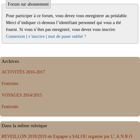
Forum sur abonnement
Pour participer à ce forum, vous devez vous enregistrer au préalable.
Merci d’indiquer ci-dessous l’identifiant personnel qui vous a été
fourni. Si vous n’êtes pas enregistré, vous devez vous inscrire.
Connexion
|
s’inscrire
|
mot de passe oublié ?
Archives
ACTIVITÉS 2016-2017
Festivites
VOYAGES 2014/2015
Festivités
Dans la même rubrique
REVEILLON 2018/2019 en Espagne a SALOU organise par L’.A.N.R.O.