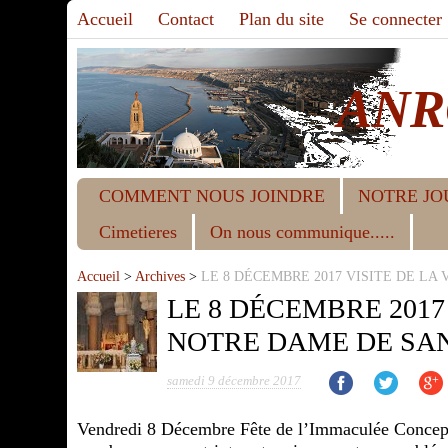
Accueil
Contact
Plan du site
Se connecter
ANR
COMMENT NOUS JOINDRE
NOTRE JO
Cimetieres
On nous communique.....
Accueil
>
Archives
>
LE 8 DÉCEMBRE 2017 VISITE DE LA 
LE 8 DÉCEMBRE 2017
NOTRE DAME DE SAN
samedi 9 décembre 2017
Vendredi 8 Décembre Fête de l’Immaculée Concepti