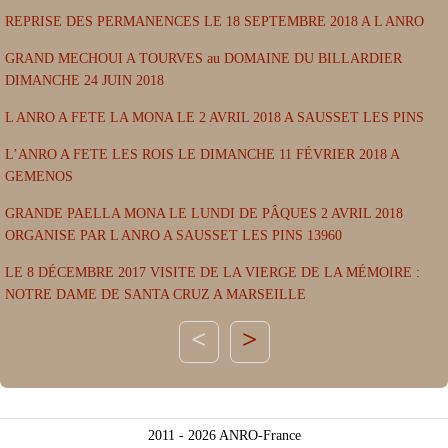
REPRISE DES PERMANENCES LE 18 SEPTEMBRE 2018 A L ANRO
GRAND MECHOUI A TOURVES au DOMAINE DU BILLARDIER
DIMANCHE 24 JUIN 2018
L ANRO A FETE LA MONA LE 2 AVRIL 2018 A SAUSSET LES PINS
L’ANRO A FETE LES ROIS LE DIMANCHE 11 FÉVRIER 2018 A
GEMENOS
GRANDE PAELLA MONA LE LUNDI DE PÂQUES 2 AVRIL 2018
ORGANISE PAR L ANRO A SAUSSET LES PINS 13960
LE 8 DÉCEMBRE 2017 VISITE DE LA VIERGE DE LA MÉMOIRE :
NOTRE DAME DE SANTA CRUZ A MARSEILLE
>
2011 - 2026 ANRO-France