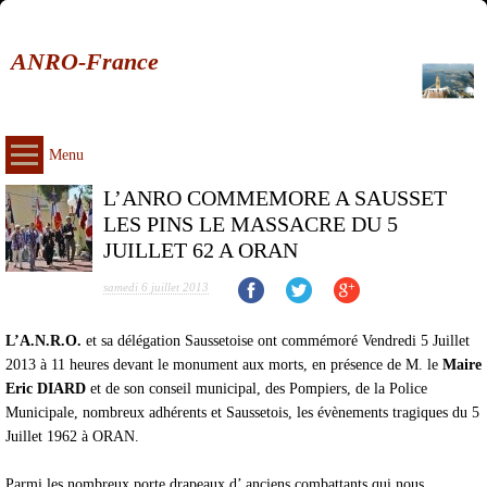
ANRO-France
Menu
L’ANRO COMMEMORE A SAUSSET
LES PINS LE MASSACRE DU 5
JUILLET 62 A ORAN
samedi 6 juillet 2013
L’A.N.R.O.
et sa délégation Saussetoise ont commémoré Vendredi 5 Juillet
2013 à 11 heures devant le monument aux morts, en présence de M. le
Maire
Eric DIARD
et de son conseil municipal, des Pompiers, de la Police
Municipale, nombreux adhérents et Saussetois, les évènements tragiques du 5
Juillet 1962 à ORAN.
Parmi les nombreux porte drapeaux d’ anciens combattants qui nous