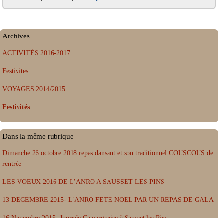
Archives
ACTIVITÉS 2016-2017
Festivites
VOYAGES 2014/2015
Festivités
Dans la même rubrique
Dimanche 26 octobre 2018 repas dansant et son traditionnel COUSCOUS de
rentrée
LES VOEUX 2016 DE L’ANRO A SAUSSET LES PINS
13 DECEMBRE 2015- L’ANRO FETE NOEL PAR UN REPAS DE GALA
16 Novembre 2015- Journée Camarguaise à Sausset les Pins