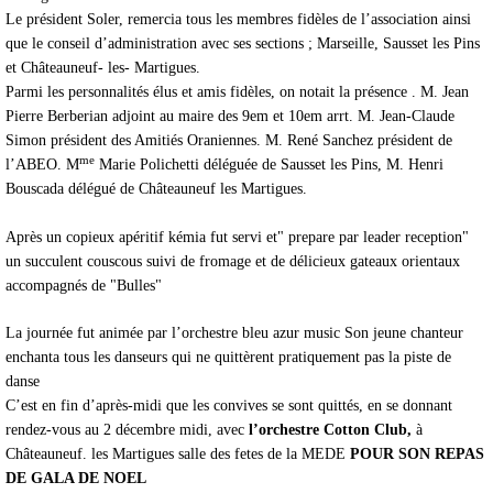
Le président Soler, remercia tous les membres fidèles de l’association ainsi
que le conseil d’administration avec ses sections ; Marseille, Sausset les Pins
et Châteauneuf- les- Martigues.
Parmi les personnalités élus et amis fidèles, on notait la présence . M. Jean
Pierre Berberian adjoint au maire des 9em et 10em arrt. M. Jean-Claude
Simon président des Amitiés Oraniennes. M. René Sanchez président de
me
l’ABEO. M
Marie Polichetti déléguée de Sausset les Pins, M. Henri
Bouscada délégué de Châteauneuf les Martigues.
Après un copieux apéritif kémia fut servi et" prepare par leader reception"
un succulent couscous suivi de fromage et de délicieux gateaux orientaux
accompagnés de "Bulles"
La journée fut animée par l’orchestre bleu azur music Son jeune chanteur
enchanta tous les danseurs qui ne quittèrent pratiquement pas la piste de
danse
C’est en fin d’après-midi que les convives se sont quittés, en se donnant
rendez-vous au 2 décembre midi, avec
l’orchestre Cotton Club,
à
Châteauneuf. les Martigues salle des fetes de la MEDE
POUR SON REPAS
DE GALA DE NOEL