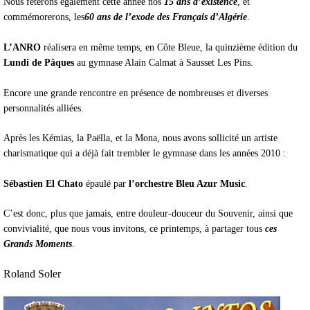
Nous fêterons également cette année nos
15 ans d’existence
, et
commémorerons, les
60 ans de l’exode des Français d’Algérie
.
L’ANRO
réalisera en même temps, en Côte Bleue, la quinzième édition du
Lundi de Pâques
au gymnase Alain Calmat à Sausset Les Pins.
Encore une grande rencontre en présence de nombreuses et diverses
personnalités alliées.
Après les Kémias, la Paëlla, et la Mona, nous avons sollicité un artiste
charismatique qui a déjà fait trembler le gymnase dans les années 2010 :
Sébastien El Chato
épaulé par
l’orchestre Bleu Azur Music
.
C’est donc, plus que jamais, entre douleur-douceur du Souvenir, ainsi que
convivialité, que nous vous invitons, ce printemps, à partager tous
ces
Grands Moments
.
Roland Soler