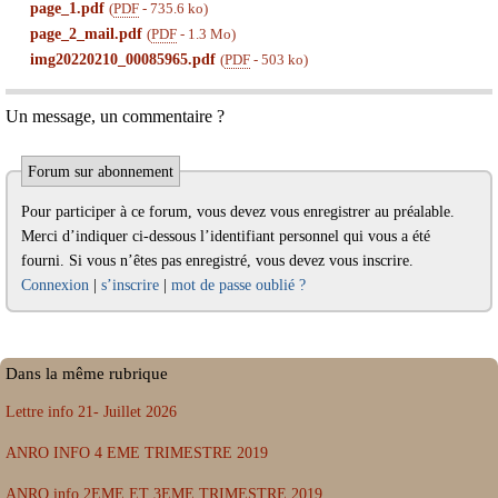
page_1.pdf
(
PDF
-
735.6 ko
)
page_2_mail.pdf
(
PDF
-
1.3 Mo
)
img20220210_00085965.pdf
(
PDF
-
503 ko
)
Un message, un commentaire ?
Forum sur abonnement
Pour participer à ce forum, vous devez vous enregistrer au préalable.
Merci d’indiquer ci-dessous l’identifiant personnel qui vous a été
fourni. Si vous n’êtes pas enregistré, vous devez vous inscrire.
Connexion
|
s’inscrire
|
mot de passe oublié ?
Dans la même rubrique
Lettre info 21- Juillet 2026
ANRO INFO 4 EME TRIMESTRE 2019
ANRO info 2EME ET 3EME TRIMESTRE 2019