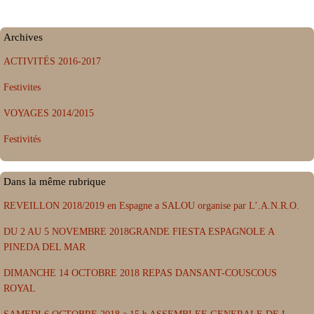
Archives
ACTIVITÉS 2016-2017
Festivites
VOYAGES 2014/2015
Festivités
Dans la même rubrique
REVEILLON 2018/2019 en Espagne a SALOU organise par L’.A.N.R.O.
DU 2 AU 5 NOVEMBRE 2018GRANDE FIESTA ESPAGNOLE A
PINEDA DEL MAR
DIMANCHE 14 OCTOBRE 2018 REPAS DANSANT-COUSCOUS
ROYAL