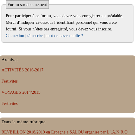
Forum sur abonnement
Pour participer à ce forum, vous devez vous enregistrer au préalable.
Merci d’indiquer ci-dessous l’identifiant personnel qui vous a été
fourni. Si vous n’êtes pas enregistré, vous devez vous inscrire.
Connexion
|
s’inscrire
|
mot de passe oublié ?
Archives
ACTIVITÉS 2016-2017
Festivites
VOYAGES 2014/2015
Festivités
Dans la même rubrique
REVEILLON 2018/2019 en Espagne a SALOU organise par L’.A.N.R.O.