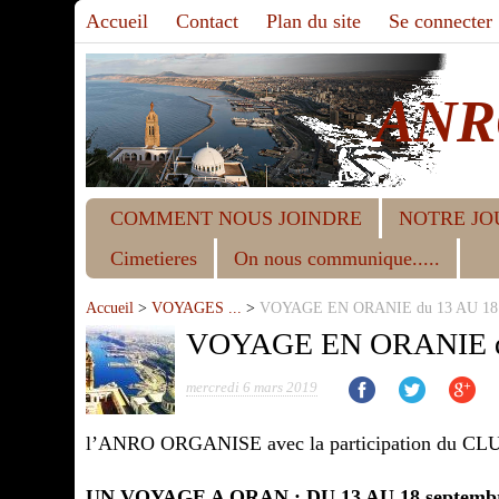
Accueil
Contact
Plan du site
Se connecter
ANR
COMMENT NOUS JOINDRE
NOTRE JO
Cimetieres
On nous communique.....
Accueil
>
VOYAGES ...
>
VOYAGE EN ORANIE du 13 AU 18 s
VOYAGE EN ORANIE du
mercredi 6 mars 2019
l’ANRO ORGANISE avec la participation du 
UN VOYAGE A ORAN : DU 13 AU 18 septembr