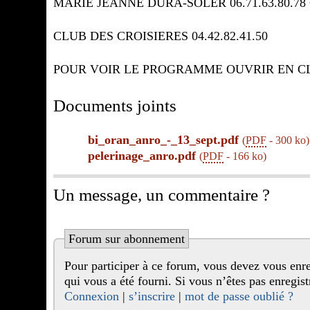
MARIE JEANNE DURA-SOLER 06.71.63.80.78
CLUB DES CROISIERES 04.42.82.41.50
POUR VOIR LE PROGRAMME OUVRIR EN CLI
Documents joints
bi_oran_anro_-_13_sept.pdf
(
PDF
-
300 ko
)
pelerinage_anro.pdf
(
PDF
-
166 ko
)
Un message, un commentaire ?
Forum sur abonnement
Pour participer à ce forum, vous devez vous enregistrer au préalable. Merci d’indiquer ci-dessous l’identifiant personnel
qui vous a été fourni. Si vous n’êtes pas enr
Connexion
|
s’inscrire
|
mot de passe oublié ?