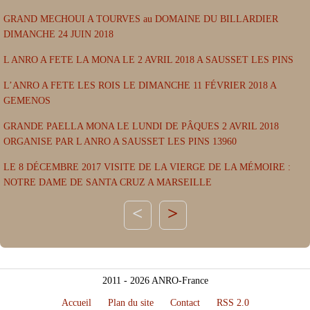
GRAND MECHOUI A TOURVES au DOMAINE DU BILLARDIER
DIMANCHE 24 JUIN 2018
L ANRO A FETE LA MONA LE 2 AVRIL 2018 A SAUSSET LES PINS
L’ANRO A FETE LES ROIS LE DIMANCHE 11 FÉVRIER 2018 A
GEMENOS
GRANDE PAELLA MONA LE LUNDI DE PÂQUES 2 AVRIL 2018
ORGANISE PAR L ANRO A SAUSSET LES PINS 13960
LE 8 DÉCEMBRE 2017 VISITE DE LA VIERGE DE LA MÉMOIRE :
NOTRE DAME DE SANTA CRUZ A MARSEILLE
>
2011 - 2026 ANRO-France
Accueil
Plan du site
Contact
RSS 2.0