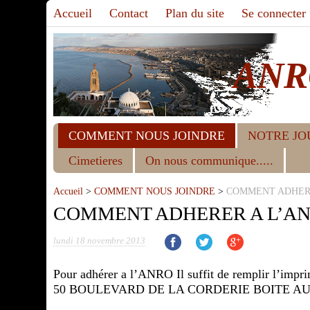
Accueil
Contact
Plan du site
Se connecter
ANR
COMMENT NOUS JOINDRE
NOTRE JO
Cimetieres
On nous communique.....
Accueil
>
COMMENT NOUS JOINDRE
>
COMMENT ADHERE
COMMENT ADHERER A L’AN
lundi 18 novembre 2013
Pour adhérer a l’ANRO Il suffit de remplir l’imprim
50 BOULEVARD DE LA CORDERIE BOITE AU