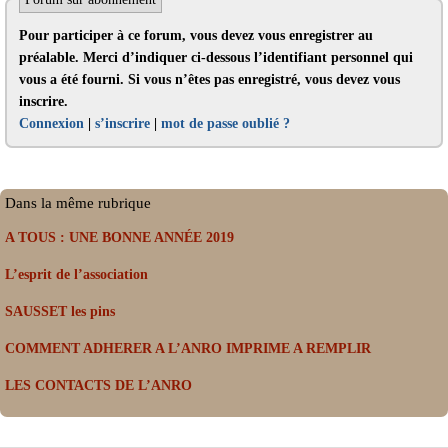
Pour participer à ce forum, vous devez vous enregistrer au
préalable. Merci d’indiquer ci-dessous l’identifiant personnel qui
vous a été fourni. Si vous n’êtes pas enregistré, vous devez vous
inscrire.
Connexion
|
s’inscrire
|
mot de passe oublié ?
Dans la même rubrique
A TOUS : UNE BONNE ANNÉE 2019
L’esprit de l’association
SAUSSET les pins
COMMENT ADHERER A L’ANRO IMPRIME A REMPLIR
LES CONTACTS DE L’ANRO