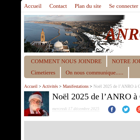
Accueil
Contact
Plan du site
Se connecter
ANR
COMMENT NOUS JOINDRE
NOTRE JO
Cimetieres
On nous communique.....
Accueil
>
Activités
>
Manifestations
>
Noël 2025 de l’ANRO à C
Noël 2025 de l’ANRO à 
mercredi 17 décembre 2025