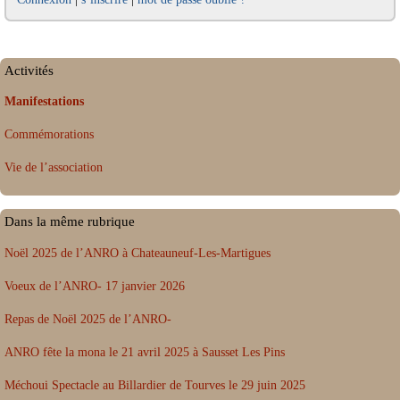
Activités
Manifestations
Commémorations
Vie de l’association
Dans la même rubrique
Noël 2025 de l’ANRO à Chateauneuf-Les-Martigues
Voeux de l’ANRO- 17 janvier 2026
Repas de Noël 2025 de l’ANRO-
ANRO fête la mona le 21 avril 2025 à Sausset Les Pins
Méchoui Spectacle au Billardier de Tourves le 29 juin 2025